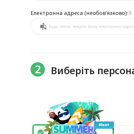
Електронна адреса (необов'язково):
i
2
Виберіть персо