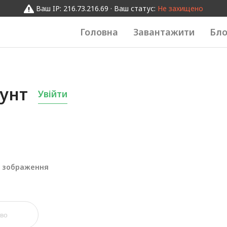
Ваш IP: 216.73.216.69 · Ваш статус:
Не захищено
Головна
Завантажити
Бло
аунт
Увійти
к зображення