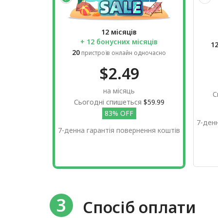
12 місяців
+ 12 бонусних місяців
1
20
пристроїв онлайн одночасно
$2.49
на місяць
С
Сьогодні спишеться
$59.99
83% OFF
7-ден
7-денна гарантія повернення коштів
3
Спосіб оплати