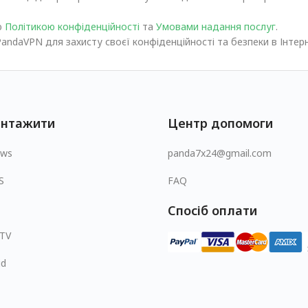
ю
Політикою конфіденційності
та
Умовами надання послуг
.
andaVPN для захисту своєї конфіденційності та безпеки в Інтер
антажити
Центр допомоги
ows
panda7x24@gmail.com
S
FAQ
Спосіб оплати
 TV
id