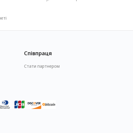
неті
Співпраця
Стати партнером