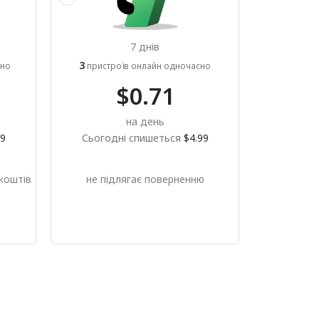
7 днів
3
сно
пристроїв онлайн одночасно
$0.71
на день
99
Сьогодні спишеться
$4.99
коштів
не підлягає поверненню