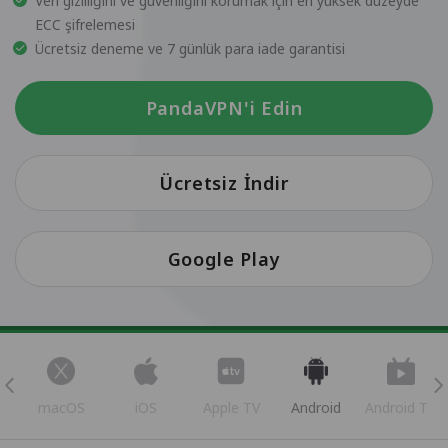
Veri gizliliğini ve güvenliğini korumak için en yüksek düzeyde
ECC şifrelemesi
Ücretsiz deneme ve 7 günlük para iade garantisi
PandaVPN'i Edin
Ücretsiz İndir
Google Play
s
macOS
iOS
Apple TV
Android
Android TV