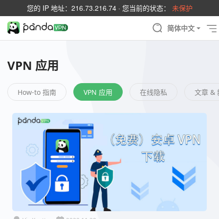
您的 IP 地址：
216.73.216.74
· 您当前的状态：
未保护
简体中文
VPN 应用
How-to 指南
VPN 应用
在线隐私
文章 &