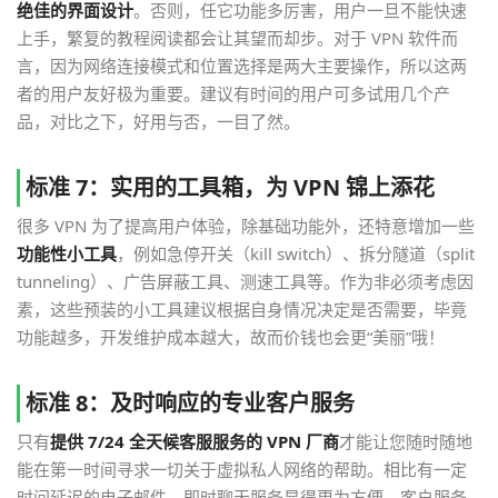
绝佳的界面设计
。否则，任它功能多厉害，用户一旦不能快速
上手，繁复的教程阅读都会让其望而却步。对于 VPN 软件而
言，因为网络连接模式和位置选择是两大主要操作，所以这两
者的用户友好极为重要。建议有时间的用户可多试用几个产
品，对比之下，好用与否，一目了然。
标准 7：实用的工具箱，为 VPN 锦上添花
很多 VPN 为了提高用户体验，除基础功能外，还特意增加一些
功能性小工具
，例如急停开关（kill switch）、拆分隧道（split
tunneling）、广告屏蔽工具、测速工具等。作为非必须考虑因
素，这些预装的小工具建议根据自身情况决定是否需要，毕竟
功能越多，开发维护成本越大，故而价钱也会更“美丽”哦！
标准 8：及时响应的专业客户服务
只有
提供 7/24 全天候客服服务的 VPN 厂商
才能让您随时随地
能在第一时间寻求一切关于虚拟私人网络的帮助。相比有一定
时间延迟的电子邮件，即时聊天服务显得更为方便。客户服务