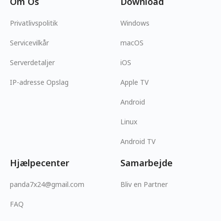
Om Os
Download
Privatlivspolitik
Windows
Servicevilkår
macOS
Serverdetaljer
iOS
IP-adresse Opslag
Apple TV
Android
Linux
Android TV
Hjælpecenter
Samarbejde
panda7x24@gmail.com
Bliv en Partner
FAQ