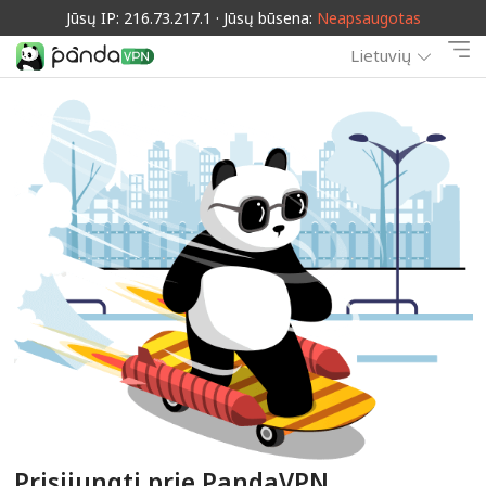
Jūsų IP: 216.73.217.1 · Jūsų būsena:
Neapsaugotas
Lietuvių
Prisijungti prie PandaVPN