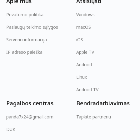
Apie mus
Atsisiųsti
Privatumo politika
Windows
Paslaugų teikimo sąlygos
macOS
Serverio informacija
iOS
IP adreso paieška
Apple TV
Android
Linux
Android TV
Pagalbos centras
Bendradarbiavimas
panda7x24@gmail.com
Tapkite partneriu
DUK